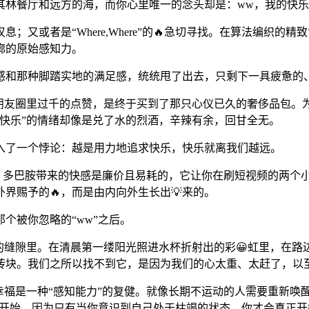
其林餐厅和远方的海，而你心里唯一的念头却是：ww，我的快
的叹息；又或者是“Where,Where”的🔥急切寻找。在算法编
廓的原始感知力。
感和那种脚踏实地的满足感，统统甩了出去，只剩下一具疲惫的、
是朋友圈里过千的点赞，是终于买到了那只心仪已久的奢侈品包。
快乐”的情绪却像是兑了水的烈酒，辛辣有余，回甘全无。
入了一个悖论：越是用力地追求快乐，快乐就离我们越远。
”。多巴胺带来的快感是廉价且易耗的，它让你在刷短视频的两个
界赐予的🔥，而是由内向外生长出💡来的。
个被你忽略的“ww”之后。
的缝隙里。在清晨第一缕阳光照进水杯折射出的彩😀虹里，在
砖块。我们之所以找不到它，是因为我们的心太重、太赶了，以
幸福是一种“感知能力”的复健。就像长期不运动的人需要重新唤
息开始。因为只有当你意识到自己处于枯竭的状态，你才会真正