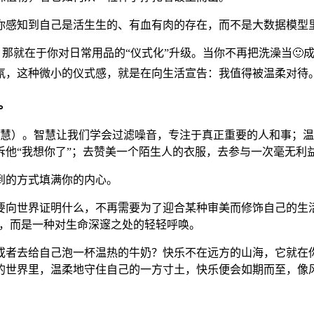
你感知到自己是活生生的、有血有肉的存在，而不是大数据模型
那就在于你对日常用品的“仪式化”升级。当你不再把洗澡当🙂
氛，这种微小的仪式感，就是在向生活宣告：我值得被温柔对待
。
（温暖与智慧）。智慧让我们学会过滤噪音，专注于真正重要的人和
诉他“我想你了”；去赞美一个陌生人的衣服，去参与一次毫无利
到的方式填满你的内心。
要向世界证明什么，不再需要为了迎合某种审美而修饰自己的生
嘲，而是一种对生命深邃之处的轻轻呼唤。
，或者去给自己泡一杯温热的牛奶？快乐不在远方的山海，它就在
嚣的世界里，温柔地守住自己的一方寸土，快乐便会如期而至，像