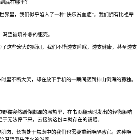
乐到底在哪里？
织的精致世界里，我们似乎陷入了一种“快乐贫血症”。我们拥有比祖辈
渴望被填补😁的躯壳。
为了这些宏大的瞬间，我们不惜透支睡眠，透支健康，甚至透支
小时里不断大笑，却在放下手机的一瞬间感到排山倒海的孤独。
路边野猫突然蹭你脚踝的温热里，在书页翻动时发出的轻微脆响
至于无法停下来，去接纳这份本就存在的馈赠。
醒肌肉，长期处于焦虑中的我们也需要重新唤醒感官。这种唤
开始渴望源头活水的滋养。