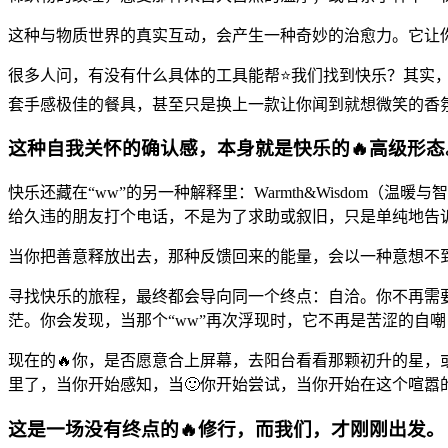
这种与物质世界的真实互动，会产生一种奇妙的治愈力。它让
很多人问，有没有什么具体的工具能帮⭐我们找到快乐？其实，
套手感极佳的餐具，甚至只是换上一款让你闻到就想微笑的香
这种自我关怀的确认感，本身就是快乐的🔥高级形态
快乐还藏在“ww”的另一种解释里：Warmth&Wisdom
给久违的朋友打个电话，不是为了求助或叙旧，只是单纯地告
当你把善意释放出去，那种反馈回来的能量，会以一种意想不
寻找快乐的旅程，最终都会导向同一个终点：自洽。你不再需
茫。你会发现，当那个“ww”再次浮现时，它不再是苦涩的自
现在的🔥你，是否愿意合上屏幕，去阳台看看那颗初升的星
里了，当你开始感知，当🙂你开始尝试，当你开始在这个喧
这是一场没有终点的🔥修行，而我们，才刚刚出发。