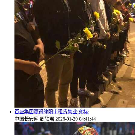
百盛集团赢得绵阳市租赁物业;竞标;
中国长安网
周轶君
2026-01-29 04:41:44