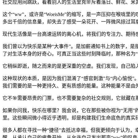
社交应用间跳跃，看着别人的生活里充🌸斥着落日、鲜花、米
这个“ww”，或许是“WoeisMe”的缩写，是一声压抑在喉咙里
多出千倍的信息量，却失去了感受一朵花开、一阵微风掠过耳
现代生活像是一台高速运转的离心机，将我们的专注力、期待
我们曾以为快乐是某种“大事件”。是加薪通知书上的数字，
了对生活本身的好奇心。可真正当这些时刻降临时，那种名为“
它稍纵即逝，随之而来的是更深重的空虚。我们发现，自己陷
这种现状的本质，是因为我们混淆了“感官刺激”与“内心愉悦
我们需要的是一种更持久、更有质感的能量。这种能量不是由外
它不🎯需要昂贵的门票，也不需要复杂的社交规则，它就藏在那
如果你问我，快乐在哪里？我会说，它在那些被你视为“无用”
里。这些瞬间微小得近乎透明，却是构建我们生命底色的真实
很多人都在寻找一种“捷径”去抵达幸福，但我更倾向于认为，
醒，从承认自己的疲惫开始，从允许自己发出那声“ww”的叹