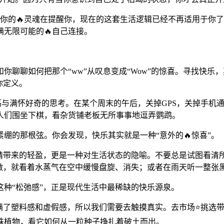
明，你的🔥灵魂在提醒你，现在的这套生活逻辑已经不再适用于
无限可能的🔥自己连接。
你聊聊如何把那个“ww”从叹息变成“Wow”的惊喜。寻找快
你定义。
——漫无目的地游荡与满怀好奇的思考。在某个周末的午后，关掉GPS，
人们围坐下棋，看杂货铺老板无所事事地逗弄鹦鹉。
绷的那根弦。你会发现，快乐其实就是一种“意外的🔥惊喜”。
酒精带来的轻盈，更是一种对生活状态的隐喻。不要总是试图看清
做，就看着水蒸气在空中缓慢盘旋、消失；或者在雨天听一整张黑
种“松弛感”，正是现代生活中最稀缺的快乐源泉。
充满了塑料感和虚假感，所以我们需要去触摸真实。去市场⭐挑选
株植物，看它如何从一粒种子挣扎着破土而出。