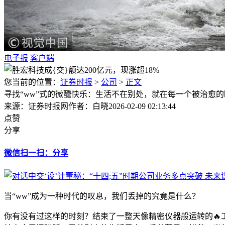
电子报
客户端
您当前的位置：
证券时报
>
公司
>
正文
寻找“ww”式的微醺快乐：生活不在别处，就在每一个被治愈的
来源：证券时报网
作者：白晓
2026-02-09 02:13:44
点赞
分享
微信扫一扫：分享
当“ww”成为一种时代的叹息，我们丢掉的究竟是什么？
你有没有过这样的时刻？结束了一整天像精密仪器般运转的