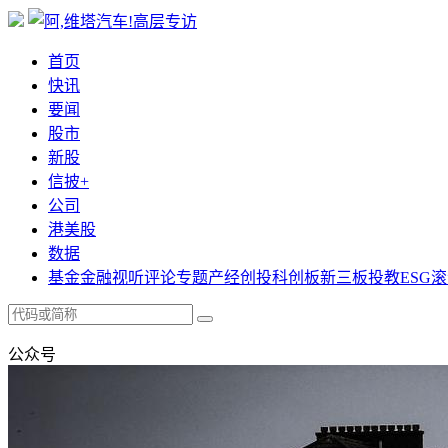
首页
快讯
要闻
股市
新股
信披+
公司
港美股
数据
基金
金融
视听
评论
专题
产经
创投
科创板
新三板
投教
ESG
滚
公众号