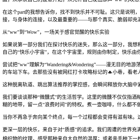
在这个part的我想告诉你，找不到快乐并不可耻。这只是说
接，与身体的连接，以及最重要的——与那个真实、脆弱却充满
从“ww”到“Wow”，一场关于感官觉醒的快乐实验
如果说第一部分我们在探讨快乐的迷失，那么这一部分，我想和
自己的“快乐小宇宙”，在这个宇宙里，规则由你制定，快乐由
尝试把“ww”理解为“Wandering&Wondering”
的车站下车。去那些没有被网红打卡攻略标记的🔥小巷，看老
这种脱离轨道、跳出算法推荐的掌控感，会瞬间释放你大脑中紧
我们要谈谈那种“微醺式”的生活哲学。这里的微醺不仅仅指
糊的地带，留一点“浪费时间”的特权。煮一壶咖啡，什么都不
当你不再急于奔向某个终点，每一个过程都会变得有滋有味。这
更深一层的快乐，来自于对“质感”的追求。我们周遭的世界
棉织物的纹理，感受那种来自大自然的温厚；或者亲手种下一