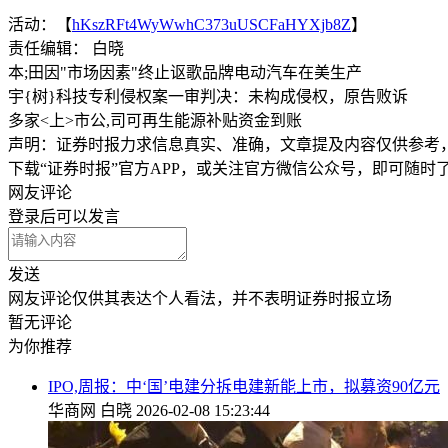
活动：【
hKszRFt4WyWwhC373uUSCFaHYXjb8Z
】
责任编辑： 白晓
本;田因"市场因素"终止讴歌品牌电动汽车在美生产
宇{树}科技专利侵权案一审判决：未构成侵权，原告败诉
多家<上>市公,司可再生能源补贴资金到账
声明：证券时报力求信息真实、准确，文章提及内容仅供参考
下载“证券时报”官方APP，或关注官方微信公众号，即可随
网友评论
登录
后可以发言
发送
网友评论仅供其表达个人看法，并不表明证券时报立场
暂无评论
为你推荐
IPO,周报：中‘国’电建分拆电建新能上市，拟募资90亿元
华商网
白晓
2026-02-08 15:23:44